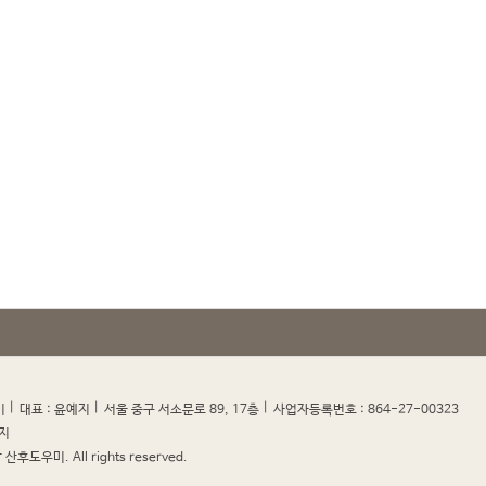
|
|
|
|
미
대표 : 윤예지
서울 중구 서소문로 89, 17층
사업자등록번호 : 864-27-00323
지
산후도우미. All rights reserved.