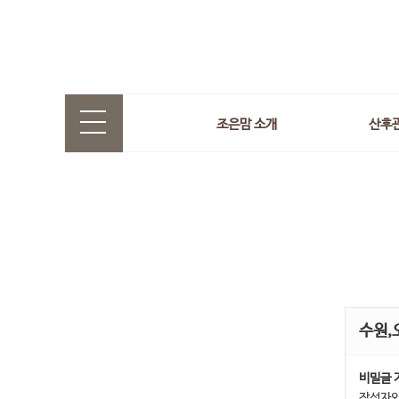
조은맘 소개
산후
수원,
비밀글 
작성자와