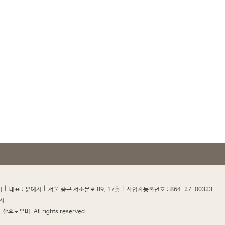
|
|
|
|
미
대표 : 윤예지
서울 중구 서소문로 89, 17층
사업자등록번호 : 864-27-00323
지
산후도우미. All rights reserved.