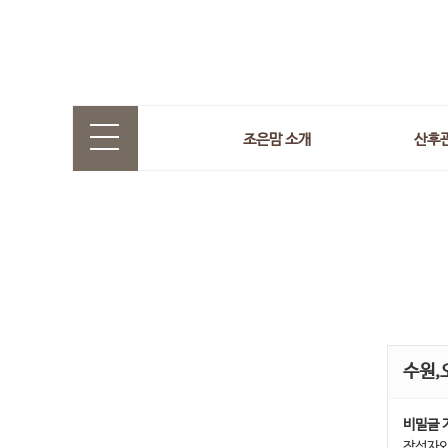
조은맘 소개
산후
수원,
비밀글 
작성자와