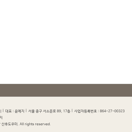
|
|
|
|
미
대표 : 윤예지
서울 중구 서소문로 89, 17층
사업자등록번호 : 864-27-00323
지
산후도우미. All rights reserved.