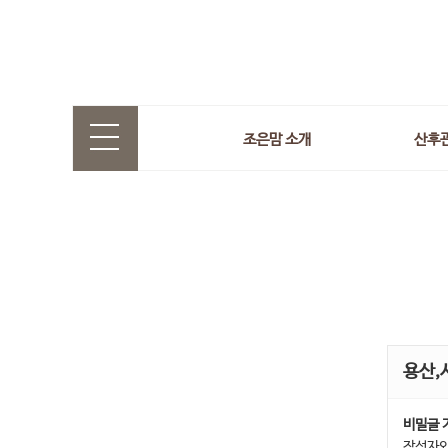
조은맘 소개
산후
용산,
비밀글 
작성자와