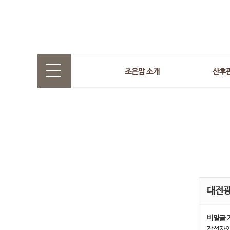
조은맘 소개
산후
대전
비밀글 
작성자와