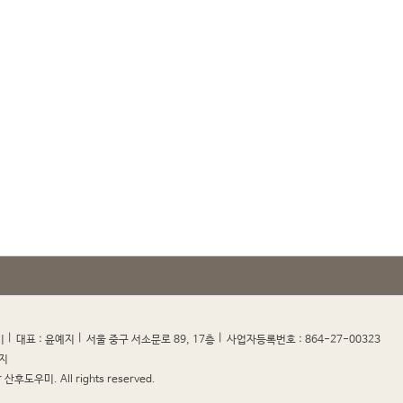
|
|
|
|
미
대표 : 윤예지
서울 중구 서소문로 89, 17층
사업자등록번호 : 864-27-00323
지
산후도우미. All rights reserved.