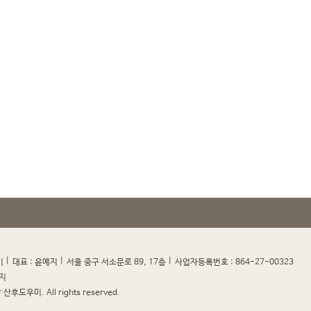
|
|
|
|
미
대표 : 윤예지
서울 중구 서소문로 89, 17층
사업자등록번호 : 864-27-00323
지
산후도우미. All rights reserved.