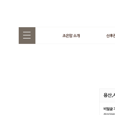
조은맘 소개
산후
용산,
비밀글 
작성자와