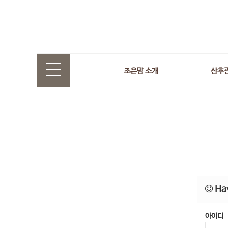
조은맘 소개
산후
Hav
아이디