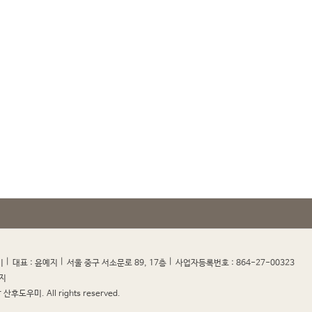
|
|
|
|
미
대표 : 윤예지
서울 중구 서소문로 89, 17층
사업자등록번호 : 864-27-00323
지
산후도우미. All rights reserved.