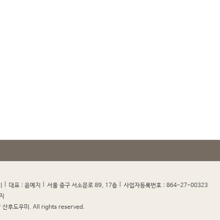
|
|
|
|
미
대표 : 윤예지
서울 중구 서소문로 89, 17층
사업자등록번호 : 864-27-00323
지
산후도우미. All rights reserved.