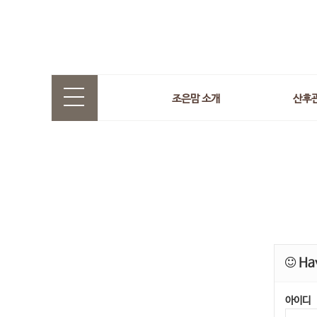
조은맘 소개
산후
Hav
아이디