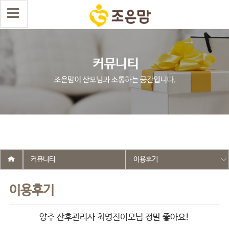
select wr_id, wr_subject from g5_write_m05_04 where wr_is_comment
= 0 and wr_datetime <= '2025-11-23 23:16:21' and wr_id <> '2650'
order by wr_datetime desc limit 1 asdasf
커뮤니티
이용후기
이용후기
양주 산후관리사 최명진이모님 정말 좋아요!