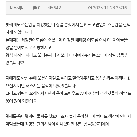
비타미미
0
642
2025.11.23 23:16
첫째때도 조은맘을 이용했는데 정말 좋았어서 들째도 고민없이 조은맘을 선택
하게 되었습니다
둘째때는 최명진이모님이 오셨는데요 정말 배테랑 이모님 이세요! 아이들을
정말 좋아하시고 사랑하시고
항상 내사랑 이라고 불러주시며 저보다 더 예뻐해주시는 모습에 정말 감동 받
았습니다♡
저에게도 항상 손에 물묻히지말고 쉬라고 말씀해주시고 음식솜씨는 어찌나 좋
으신지 매번 해주시는 음식이 맛있었습니다
그리고 경력이 오래되셔서인지 육아 노하우도 많이 전수해 주신것들이 정말 도
움이 많이 되었어요.
첫째를 육아했지만 둘째를 낳으니 또 어떻게 육아했는지 하나도 생각이 안나서
막막했는데 최명진 관리사님이 아니었다면 정말 힘들었을거에여...