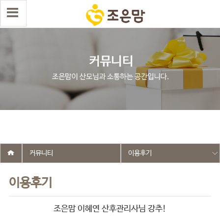
select wr_id, wr_subject from g5_write_m05_04 where wr_is_comment
= 0 and wr_datetime <= '2025-10-10 20:03:50' and wr_id <> '2627'
order by wr_datetime desc limit 1 asdasf
커뮤니티
이용후기
이용후기
조은맘 이혜연 산후관리사님 강추!