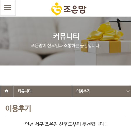
select wr_id, wr_subject from g5_write_m05_04 where wr_is_comment
= 0 and wr_datetime <= '2025-10-10 15:42:00' and wr_id <> '2626'
order by wr_datetime desc limit 1 asdasf
커뮤니티
이용후기
이용후기
인천 서구 조은맘 산후도우미 추천합니다!