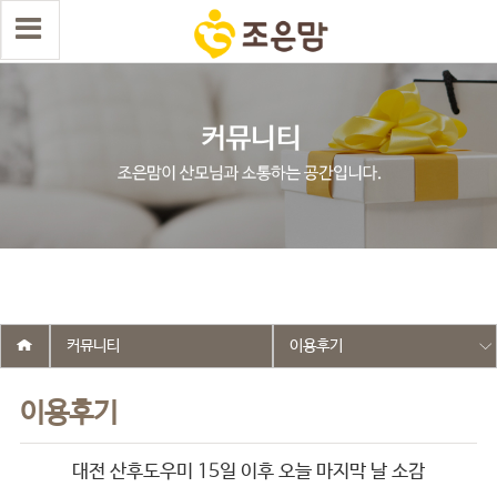
select wr_id, wr_subject from g5_write_m05_04 where wr_is_comment
= 0 and wr_datetime <= '2025-09-30 21:30:48' and wr_id <> '2623'
order by wr_datetime desc limit 1 asdasf
커뮤니티
이용후기
이용후기
대전 산후도우미 15일 이후 오늘 마지막 날 소감