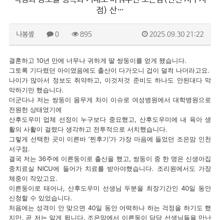
점) 산…
나봉솊
0
895
2025.09.30 21:22
결혼하고 10년 만에 너무나 귀하게 딸 쌍둥이를 얻게 됐습니다.
그토록 기다렸던 아이였음에도 출산이 다가오니 겁이 덜컥 나더라고요.
나이가 많아서 정보도 취약하고, 이것저것 준비도 하나도 안된대다 막
막하기만 했습니다.
더군다나 저는 쌍둥이 몸무게 차이 이슈로 여성병원에서 대학병원으로
전원한 상태였기에
산후도우미 업체 선정이 누구보다 중요했고, 산후도우미에 내 육아 생
활의 사활이 걸렸다 생각하고 전투적으로 서치했습니다.
그렇게 선택한 곳이 이른바 ‘찐후기’가 가장 마음에 들었던 조은맘 인천
서구점.
결국 저는 36주에 이른둥이로 출산을 했고, 쌍둥이 중 한 명은 신생아집
중치료실 NICU에 들어가 치료를 받아야했습니다. 조리원에서도 가장
체중이 작았고요.
이른둥이로 태어나, 산후도우미 선생님 두분을 최장기간인 40일 동안
신청할 수 있었습니다.
처음에는 성격이 안 맞으면 40일 동안 어떡하나 하는 걱정을 하기도 했
지만, 곧 저는 알게 됩니다. 조은맘에서 이른둥이 담당 선생님들을 만난