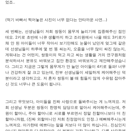
었죠..
(먹기 바빠서 찍어놓은 사진이 너무 없다는 안타까운 사연...)
세 번째는, 선생님들이 저희 쌍둥이 몸무게 늘리기에 집중해주신 점인
데요. 2키로 초반에 니큐 생활까지 하고 조리원에서 나올 때도 3키로가
채 안 된 아이들이 너무 작아서 보기만해도 눈물이 났던게 엊그제 같은
데 선생님들이 하루에 몇 번 똥 싸는지, 오줌을 너무 많이 싸진 않는지,
게워내는 건 어떤지, 쌍둥이의 먹고 자고 싸는 생활을 거의 연구원처럼
분석하셔서 분유도 바꿔보고 집안 환경도 바꿔보자고 제안해주셨습니
다. 그리고 지금은 그렇게 몸무게가 안 늘던 아이들이 4키로 돌파! 너무
나 건강하게 잘 크고 있는데, 전부 선생님들이 세밀하게 케어해주신 덕
분이라고 생각하고요. 저 혼자 쌍둥이 볼 때 힘들지 않게 수유텀 잡아주
신 것도 너무나 큰 도움이 됩니다.
그리고 무엇보다, 아이들을 진짜 사랑으로 돌봐주시는 게 느껴져요. 저
희 선생님 두분은 쌍둥이 한명씩 담당으로 맡아서 케어해주시는데, 주
원이 할머니, 주아 할머니로 서로를 부르면서 정말 친할머니보다 더 친
할머니처럼, (진짜 외할머니인 저희 친정엄마도 인정..) 예뻐해주시는게
느껴져요. 아가한테 예쁘다는 말을 저보다 더 많이 하십니다.. 진심인지
아닌지 엄마들은 다 알잖아요. 이 부분이 가장 감사하고, 다른 산모들에