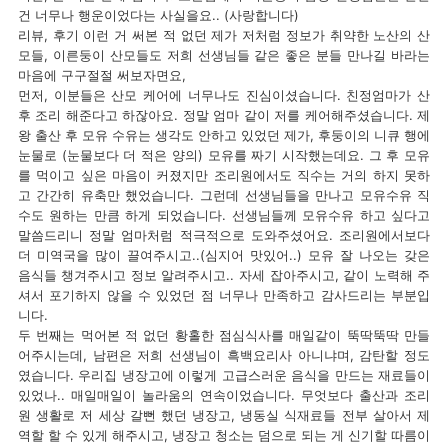
건 너무나 행운이었다는 사실을요.. (사랑합니다)
리뷰, 후기 이런 거 써본 적 없던 제가 저처럼 정보가 취약한 노산의 산
모들, 이른둥이 산모들도 저희 선생님들 같은 좋은 분들 만나길 바라는
마음에 구구절절 써보자면요,
먼저, 이분들은 산모 케어에 너무나도 진심이셨습니다. 친정엄마가 산
후 조리 해준다고 하잖아요. 정말 엄마 같이 저를 케어해주셨습니다. 제
왕 출산 후 모유 수유는 생각도 안하고 있었던 제가, 후둥이의 니큐 행에
눈물로 (눈물보다 더 적은 양의) 모유를 짜기 시작했는데요. 그 후 모유
를 먹이고 싶은 마음이 커졌지만 조리원에서도 직수는 거의 하지 못하
고 간간히 유축만 했었습니다. 그런데 선생님들을 만나고 모유수유 직
수도 원하는 만큼 하게 되었습니다. 선생님들께 모유수유 하고 싶다고
말씀드리니 정말 엄마처럼 적극적으로 도와주셨어요. 조리원에서보다
더 미역국을 많이 끌여주시고..(심지어 맛있어..) 모유 잘 나오는 갖은
음식들 챙겨주시고 정보 알려주시고.. 자세 잡아주시고, 같이 노력해 주
셔서 포기하지 않을 수 있었던 점 너무나 만족하고 감사드리는 부분입
니다.
두 번째는 먹어본 적 없던 황홀한 점심식사를 매일같이 뚝딱뚝딱 만들
어주시는데, 남편은 저희 선생님이 흑백요리사 아니냐며, 감탄할 정도
였습니다. 우리집 냉장고에 이렇게 고급스러운 음식을 만드는 재료들이
있었나.. 매일매일이 놀라움의 연속이었습니다. 무엇보다 출산과 조리
원 생활로 저 세상 갈뻔 했던 냉장고, 냉동실 식재료들 전부 살아서 제
역할 할 수 있게 해주시고, 냉장고 청소는 덤으로 되는 게 신기할 따름이