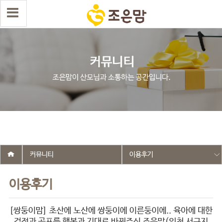
select wr_id, wr_subject from g5_write_m05_04 where wr_is_comment
= 0 and wr_datetime <= '2025-09-30 21:22:43' and wr_id <> '2622'
order by wr_datetime desc limit 1 asdasf
커뮤니티
이용후기
이용후기
[쌍둥이맘] 초산에 노산에 쌍둥이에 이른둥이에.. 육아에 대한
걱정과 공포를 행복과 기대로 바꿔주신 조은맘(인천 서구지