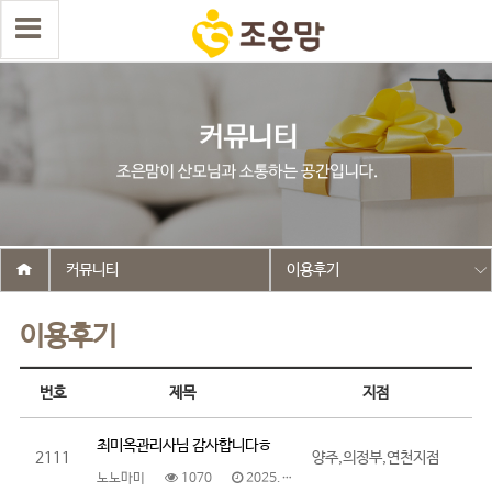
커뮤니티
이용후기
이용후기
번호
제목
지점
최미옥관리사님 감사합니다ㅎ
2111
양주,의정부,연천지점
노노마미
1070
2025.06.12