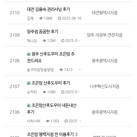
대전 김용숙 관리사님 후기
2110
대전광역시지점
김졔
1088
2025.06.10
양주점 꼼꼼한 후기
2109
양주,의정부,연천지점
혀니싱
1286
2025.06.10
광주 산후도우미 조은맘 추
2108
천드려요
광주광역시지점
송구리당당송당당
1423
2025.06.09
조은맘 산후도우미 후기
2107
나주혁신도시지점
슈키티
1086
2025.06.09
조은맘산후도우미 내돈내산
2106
후기
광주광역시지점
시히시히
1183
2025.06.09
조은맘 평택지점 찐 이용후기 :)