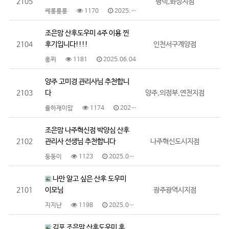
2105
평택,화성지점
쎄롱롱롱
1170
2025.06.05
조은맘 산후도우미 4주 이용 찐
2104
후기입니다!!!!
인천서구계양점
홍찌
1181
2025.06.04
양주 고미경 관리사님 추천합니
2103
다
양주,의정부,연천지점
율하재이맘
1174
2025.05.30
조은맘 나주혁신점 박양심 산후
2102
관리사 선생님 추천합니다
나주혁신도시지점
둥둥이
1123
2025.05.30
나만 알고 싶은 산후 도우미
2101
이모님
광주광역시지점
지지냔
1198
2025.05.29
김포 조은맘 산후도우미 후