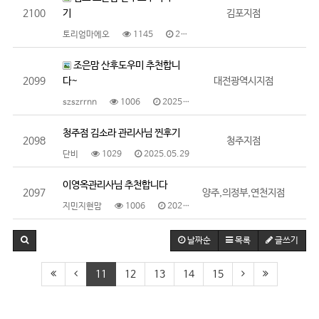
2100
기
김포지점
토리엄마에오
1145
2025.05.29
조은맘 산후도우미 추천합니
2099
다~
대전광역시지점
szszrrnn
1006
2025.05.29
청주점 김소라 관리사님 찐후기
2098
청주지점
단비
1029
2025.05.29
이영옥관리사님 추천합니다
2097
양주,의정부,연천지점
지민지현맘
1006
2025.05.28
날짜순
목록
글쓰기
11
12
13
14
15