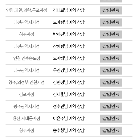
안양,과천,의왕,군포지점
김태희
님 예약 상담
대전광역시지점
노아람
님 예약 상담
청주지점
박세진
님 예약 상담
대전광역시지점
장혜림
님 예약 상담
인천 연수송도점
오지혜
님 예약 상담
대구광역시지점
우진경
님 예약 상담
양주,의정부,연천지점
김민정
님 예약 상담
김포지점
김세훈
님 예약 상담
광주광역시지점
정수민
님 예약 상담
용산,서대문지점
이은주
님 예약 상담
청주지점
송수향
님 예약 상담