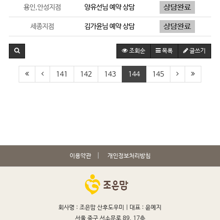
용인,안성지점
양유선
님 예약 상담
세종지점
김가윤
님 예약 상담
조회순
목록
글쓰기
141
142
143
144
145
이용약관
개인정보처리방침
회사명 : 조은맘 산후도우미 |
대표 : 윤예지
서울 중구 서소문로 89, 17층