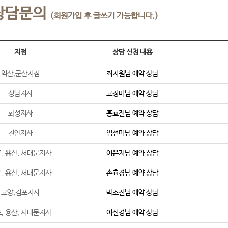
상담문의
(회원가입 후 글쓰기 가능합니다.)
지점
상담 신청 내용
익산,군산지점
최지원
님 예약 상담
성남지사
고정미
님 예약 상담
화성지사
홍효진
님 예약 상담
천안지사
임선미
님 예약 상담
, 용산, 서대문지사
이은지
님 예약 상담
, 용산, 서대문지사
손효경
님 예약 상담
고양,김포지사
박소진
님 예약 상담
, 용산, 서대문지사
이선경
님 예약 상담