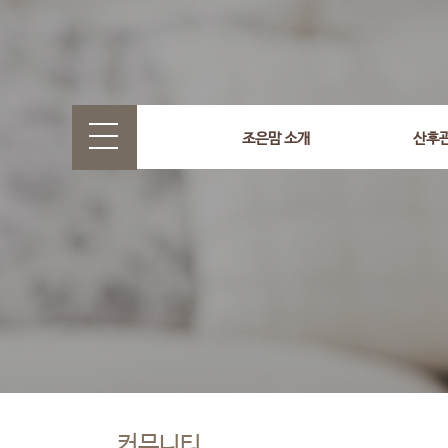
조은맘 소개
산후
커뮤니티