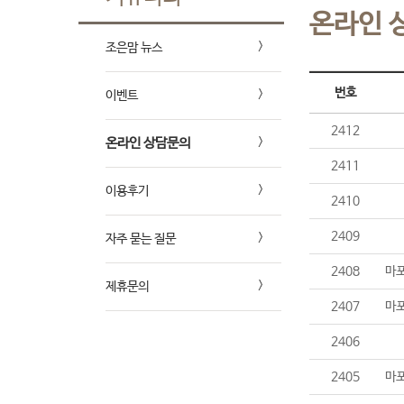
온라인 
조은맘 뉴스
번호
이벤트
2412
온라인 상담문의
2411
이용후기
2410
2409
자주 묻는 질문
2408
마포
제휴문의
2407
마포
2406
2405
마포