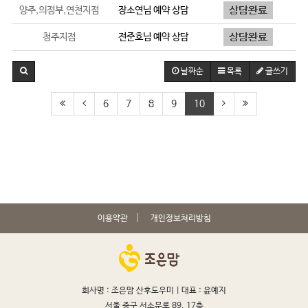
양주,의정부,연천지점
장소연
님 예약 상담
청주지점
전준호
님 예약 상담
날짜순
목록
글쓰기
6
7
8
9
10
이용약관
개인정보처리방침
회사명 : 조은맘 산후도우미 |
대표 : 윤예지
서울 중구 서소문로 89, 17층