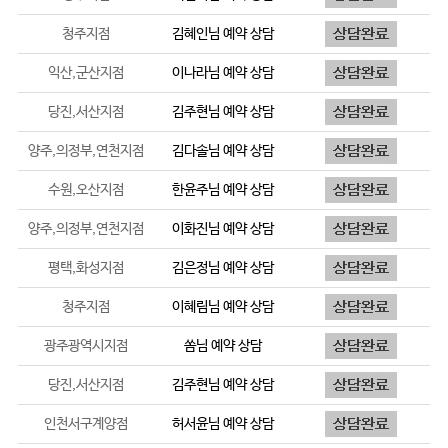
청주지점
김혜인
님 예약 상담
익산,군산지점
이나라
님 예약 상담
당진,서산지점
김주현
님 예약 상담
양주,의정부,연천지점
김다솔
님 예약 상담
수원,오산지점
한윤주
님 예약 상담
양주,의정부,연천지점
이화진
님 예약 상담
평택,화성지점
김은정
님 예약 상담
청주지점
이혜림
님 예약 상담
광주광역시지점
쏨
님 예약 상담
당진,서산지점
김주현
님 예약 상담
인천서구계양점
허서윤
님 예약 상담