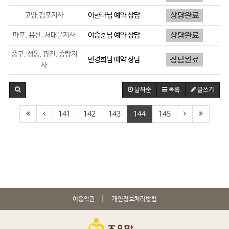
고양,김포지사
이한나
님 예약 상담
마포, 용산, 서대문지사
이승훈
님 예약 상담
중구, 성동, 광진, 중랑지
민경희
님 예약 상담
사
날짜순
목록
글쓰기
141
142
143
144
145
이용약관
개인정보처리방침