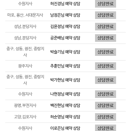
수원지사
허진경
님 예약 상담
마포, 용산, 서대문지사
남정은
님 예약 상담
성남,분당지사
김윤정
님 예약 상담
성남,분당지사
공준배
님 예약 상담
중구, 성동, 광진, 중랑지
박슬기
님 예약 상담
사
광주지사
추훈민
님 예약 상담
중구, 성동, 광진, 중랑지
박가현
님 예약 상담
사
수원지사
나현정
님 예약 상담
광명,부천지사
백진현
님 예약 상담
고양,김포지사
허순영
님 예약 상담
수원지사
이로은
님 예약 상담