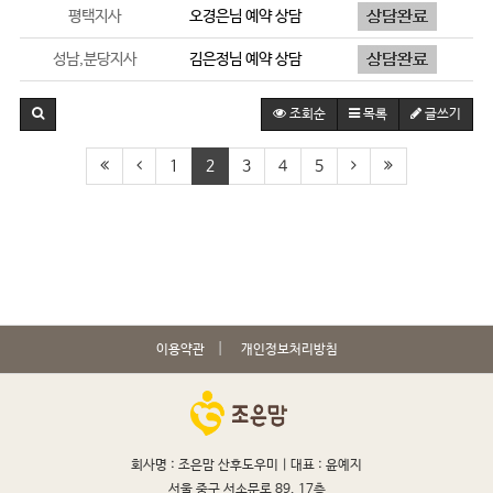
평택지사
오경은
님 예약 상담
성남,분당지사
김은정
님 예약 상담
조회순
목록
글쓰기
1
2
3
4
5
이용약관
개인정보처리방침
회사명 : 조은맘 산후도우미 |
대표 : 윤예지
서울 중구 서소문로 89, 17층