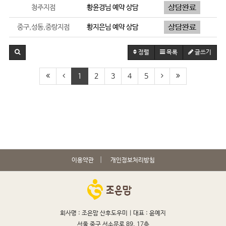
청주지점
황윤경
님 예약 상담
중구,성동,중랑지점
황지은
님 예약 상담
정렬
목록
글쓰기
1
2
3
4
5
이용약관
개인정보처리방침
회사명 : 조은맘 산후도우미 |
대표 : 윤예지
서울 중구 서소문로 89, 17층