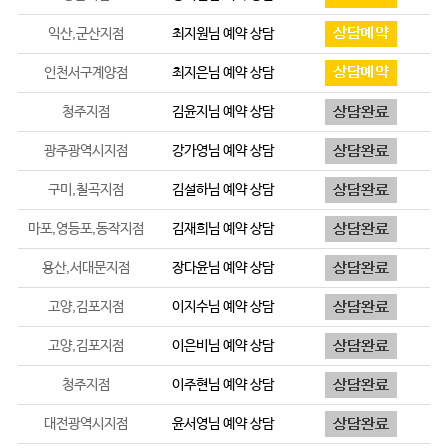
익산,군산지점
최지원
님 예약 상담
인천서구계양점
최지은
님 예약 상담
청주지점
김윤지
님 예약 상담
광주광역시지점
강가영
님 예약 상담
구미,칠곡지점
김설하
님 예약 상담
마포,영등포,동작지점
김재희
님 예약 상담
용산,서대문지점
장다윤
님 예약 상담
고양,김포지점
이지수
님 예약 상담
고양,김포지점
이은비
님 예약 상담
청주지점
이주현
님 예약 상담
대전광역시지점
윤서영
님 예약 상담