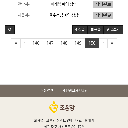
천안지사
미레
님 예약 상담
서울지사
윤수정
님 예약 상담
정렬
목록
글쓰기
146
147
148
149
150
이용약관
개인정보처리방침
회사명 : 조은맘 산후도우미 |
대표 : 윤예지
서울 중구 서소문로 89, 17층