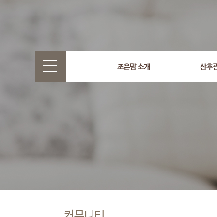
조은맘 소개
산후
커뮤니티