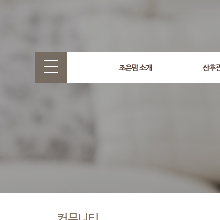
조은맘 소개
산후
커뮤니티