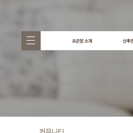
조은맘 소개
산후
커뮤니티