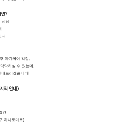
나면?
면 상담
내
안내
후 아기케어 걱정,
 막막하실 수 있는데,
안내드리겠습니다!
 지역 안내>
어
일간
(구 하나로마트)