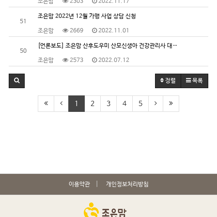
조은맘
2303
2022.11.17
조은맘 2022년 12월 가맹 사업 상담 신청
51
조은맘
2669
2022.11.01
[언론보도] 조은맘 산후도우미 산모신생아 건강관리사 대…
50
조은맘
2573
2022.07.12
정렬
목록
1
2
3
4
5
이용약관
개인정보처리방침