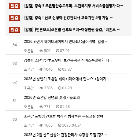
[알림]
경축!! 조은맘산후도우미. 보건복지부 서비스품질평가 다…
[알림]
경축 ! 산모 신생아 건강관리사 교육기관 5개 지점 …
[알림]
[언론보도]조은맘 산후도우미-여성인권 동감, '미혼모 …
2026 하반기 베이비페어에서 만나요!(참여지역, 일정…
64
조은맘
500
07.01
경축!! 조은맘산후도우미. 보건복지부 서비스품질평가 다…
63
조은맘
1040
02.27
2026년 상반기 조은맘 베이비페어에서 만나요!(참여지…
62
조은맘
3386
01.28
2026년 조은맘 신년회 및 정기총회의
61
조은맘
771
01.28
조은맘 포항점 간호학 박사와 함께하는 부모교실 참여 …
60
조은맘
1665
2025.04.24
2025년 2월 산모신생아 건강관리사 수강생 모집(경기…