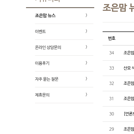
조은맘 
조은맘 뉴스
이벤트
번호
온라인 상담문의
34
조은맘
이용후기
33
산모 
자주 묻는 질문
32
조은맘
제휴문의
31
조은맘
30
[언론
29
조은맘