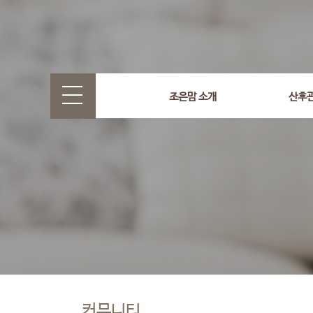
조은맘 소개
산후
커뮤니티