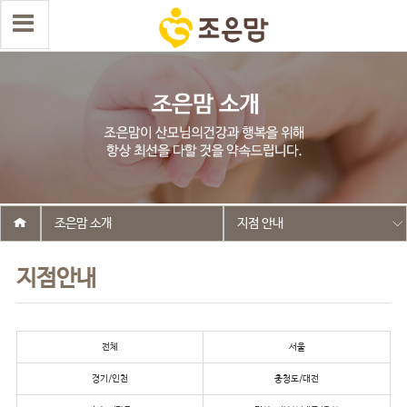
조은맘 소개
지점 안내
지점안내
전체
서울
경기/인천
충청도/대전