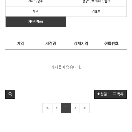
전라도/광주
경상도/부산/대구/울산
제주
강원도
기타지역(0)
지역
지점명
상세지역
전화번호
게시물이 없습니다.
정렬
목록
1